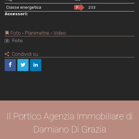
Classe energetica
F
233
Accessori:
Foto • Planimetrie • Video
Foto
Condividi su
Il Portico Agenzia Immobiliare di
Damiano Di Grazia