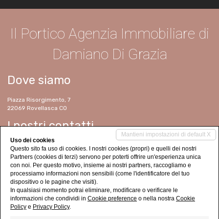
Il Portico Agenzia Immobiliare di
Damiano Di Grazia
Dove siamo
Piazza Risorgimento, 7
22069 Rovellasca CO
I nostri contatti
Mantieni impostazioni di default X
Uso dei cookies
Tel. 02 96740826
Questo sito fa uso di cookies. I nostri cookies (propri) e quelli dei nostri
immobiliareilportico@gmail.com
Partners (cookies di terzi) servono per poterti offrire un'esperienza unica
www.immobiliareilportico.it
con noi. Per questo motivo, insieme ai nostri partners, raccogliamo e
processiamo informazioni non sensibili (come l'identificatore del tuo
dispositivo o le pagine che visiti).
In qualsiasi momento potrai eliminare, modificare o verificare le
informazioni che condividi in
Cookie preference
o nella nostra
Cookie
Policy
e
Privacy Policy
.