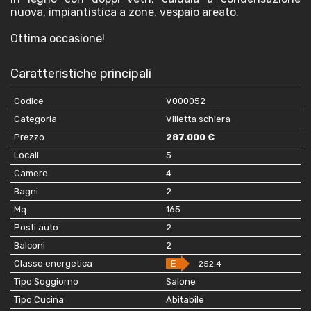
nuova, impiantistica a zone, vespaio areato.
Ottima occasione!
Caratteristiche principali
Codice
V000052
Categoria
Villetta schiera
Prezzo
287.000 €
Locali
5
Camere
4
Bagni
2
Mq
165
Posti auto
2
Balconi
2
Classe energetica
E
252,4
Tipo Soggiorno
Salone
Tipo Cucina
Abitabile